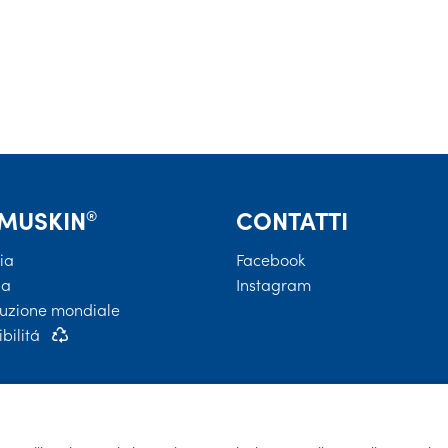
MUSKIN
®
CONTATTI
ia
Facebook
da
Instagram
buzione mondiale
bilitá