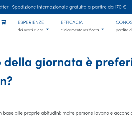
tter
Spedizione internazionale gratuita a partire da 170 €
ESPERIENZE
EFFICACIA
CONOS
dei nostri clienti
clinicamente verificata
perdita d
ella giornata è preferib
in?
in base alle proprie abitudini: molte persone lavano e acconcia