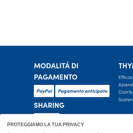
MODALITÁ DI
THY
PAGAMENTO
Efficac
Azien
PayPal
Pagamento anticipato
Distri
Sosteni
SHARING
Facebook