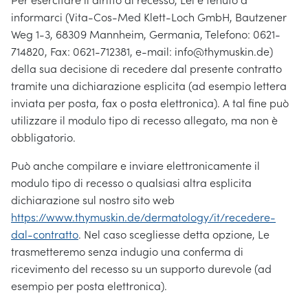
Per esercitare il diritto di recesso, Lei è tenuto a
informarci (Vita-Cos-Med Klett-Loch GmbH, Bautzener
Weg 1-3, 68309 Mannheim, Germania, Telefono: 0621-
714820, Fax: 0621-712381, e-mail: info@thymuskin.de)
della sua decisione di recedere dal presente contratto
tramite una dichiarazione esplicita (ad esempio lettera
inviata per posta, fax o posta elettronica). A tal fine può
utilizzare il modulo tipo di recesso allegato, ma non è
obbligatorio.
Può anche compilare e inviare elettronicamente il
modulo tipo di recesso o qualsiasi altra esplicita
dichiarazione sul nostro sito web
https://www.thymuskin.de
/dermatology
/it
/recedere-
dal-contratto
. Nel caso scegliesse detta opzione, Le
trasmetteremo senza indugio una conferma di
ricevimento del recesso su un supporto durevole (ad
esempio per posta elettronica).