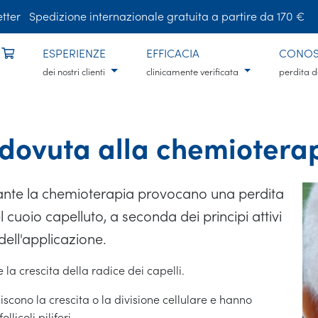
tter
Spedizione internazionale gratuita a partire da 170 €
ESPERIENZE
EFFICACIA
CONOS
dei nostri clienti
clinicamente verificata
perdita d
i dovuta alla chemiotera
urante la chemioterapia provocano una perdita
l cuoio capelluto, a seconda dei principi attivi
dell'applicazione.
a crescita della radice dei capelli.
biscono la crescita o la divisione cellulare e hanno
llicoli piliferi.