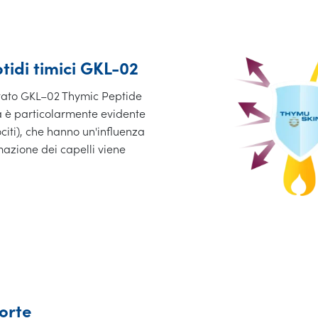
tidi timici GKL-02
ettato GKL–02 Thymic Peptide
na è particolarmente evidente
nociti), che hanno un'influenza
rmazione dei capelli viene
orte