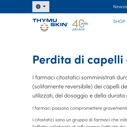
Newsle
SHOP
Perdita di capell
I farmaci citostatici somministrati d
(solitamente reversibile) dei capelli de
utilizzati, del dosaggio e della durata 
I farmaci possono compromettere gravemente l
I citostatici sono un gruppo di farmaci che ini
l'effetto collaterale di influenzare l'attività dei fo